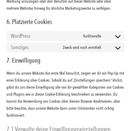
Werbung anzuzeigen oder den Benutzer auf dieser Website oder über
mehrere Websites hinweg für ähnliche Marketingzwecke zu verfolgen.
6. Platzierte Cookies
WordPress
funktionelle
Consent
to
Sonstiges
Zweck wird noch ermittelt
Consent
service
to
7. Einwilligung
wordpress
service
sonstiges
Wenn du unsere Website das erste Mal besuchst, zeigen wir dir ein Pop-Up mit
einer Erklärung über Cookies. Sobald du auf „Einstellungen speichern“ klickst,
gibst du uns deine Einwilligung alle von dir gewählten Kategorien von Cookies
und Plugins wie in dieser Cookie-Erklärung beschrieben zu verwenden. Du
kannst die Verwendung von Cookies über deinen Browser deaktivieren, aber
bitte beachte, dass unsere Website dann unter Umständen nicht richtig
funktioniert.
7.1 Verwalte deine Einwilligungseinstellungen