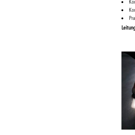
Kon
Ko
Pr
Leitun